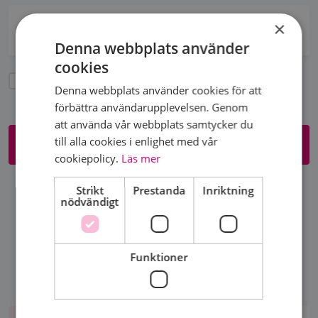
×
3. BETALNINGSMETOD
3/4
Denna webbplats använder
cookies
Ja, jag godkänner att Bröstcancerförbundet använder mina
Denna webbplats använder cookies för att
personuppgifter enligt
GDPR.
förbättra användarupplevelsen. Genom
att använda vår webbplats samtycker du
till alla cookies i enlighet med vår
Till betalning
cookiepolicy.
Läs mer
Strikt
Prestanda
Inriktning
nödvändigt
KÄNNER DU NÅGON SOM VILL BLI MEDLEM?
Funktioner
Aktiviteter