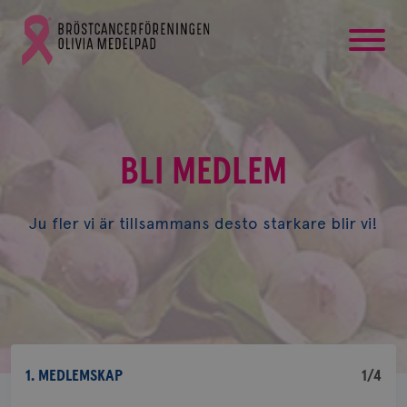
startsida
Gå
till
Bröstcancerförbundets
startsida
BLI MEDLEM
Ju fler vi är tillsammans desto starkare blir vi!
1. MEDLEMSKAP
1/4